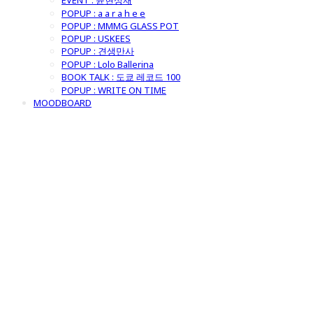
EVENT : 윤현상재
POPUP : a a r a h e e
POPUP : MMMG GLASS POT
POPUP : USKEES
POPUP : 견생만사
POPUP : Lolo Ballerina
BOOK TALK : 도쿄 레코드 100
POPUP : WRITE ON TIME
MOODBOARD
굿모닝제너럴스
토어