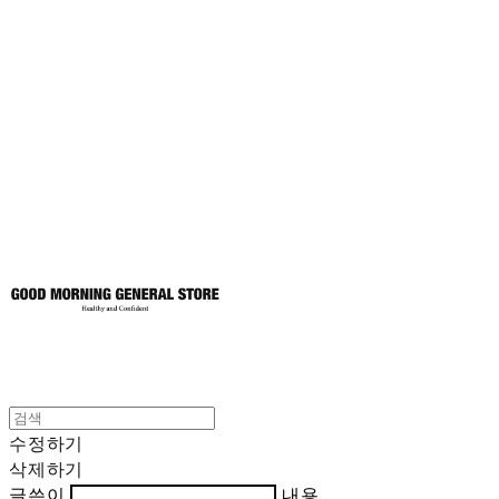
굿모닝제너럴스
토어
수정하기
삭제하기
글쓴이
내용