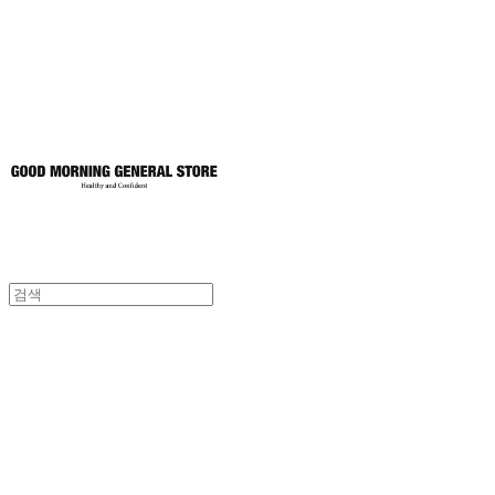
토어
굿모닝제너럴스