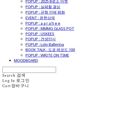
POPUP : 2025 B로소 마켓
POPUP : 실패할 결심
POPUP : 균형 안에 평화
EVENT : 윤현상재
POPUP : a a r a h e e
POPUP : MMMG GLASS POT
POPUP : USKEES
POPUP : 견생만사
POPUP : Lolo Ballerina
BOOK TALK : 도쿄 레코드 100
POPUP : WRITE ON TIME
MOODBOARD
Search
검색
Log In
로그인
Cart
장바구니
굿모닝제너럴스토어