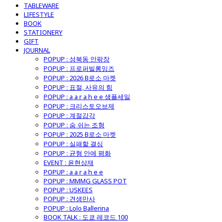
TABLEWARE
LIFESTYLE
BOOK
STATIONERY
GIFT
JOURNAL
POPUP : 성북동 안팎장
POPUP : 프로퍼빌롱잉즈
POPUP : 2026 B로소 마켓
POPUP : 표절, 사유의 힘
POPUP : a a r a h e e 샘플세일
POPUP : 크리스토오브제
POPUP : 계절감각
POPUP : 숨 쉬는 조형
POPUP : 2025 B로소 마켓
POPUP : 실패할 결심
POPUP : 균형 안에 평화
EVENT : 윤현상재
POPUP : a a r a h e e
POPUP : MMMG GLASS POT
POPUP : USKEES
POPUP : 견생만사
POPUP : Lolo Ballerina
BOOK TALK : 도쿄 레코드 100