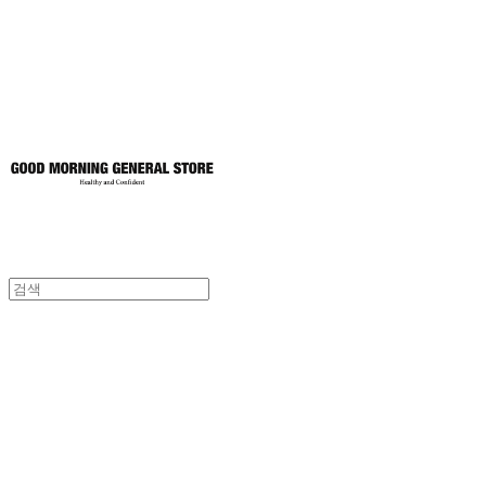
토어
굿모닝제너럴스