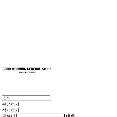
굿모닝제너럴스
토어
수정하기
삭제하기
글쓴이
내용