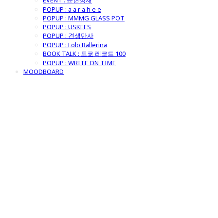
EVENT : 윤현상재
POPUP : a a r a h e e
POPUP : MMMG GLASS POT
POPUP : USKEES
POPUP : 견생만사
POPUP : Lolo Ballerina
BOOK TALK : 도쿄 레코드 100
POPUP : WRITE ON TIME
MOODBOARD
굿모닝제너럴스
토어