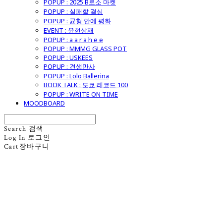
POPUP : 2025 B로소 마켓
POPUP : 실패할 결심
POPUP : 균형 안에 평화
EVENT : 윤현상재
POPUP : a a r a h e e
POPUP : MMMG GLASS POT
POPUP : USKEES
POPUP : 견생만사
POPUP : Lolo Ballerina
BOOK TALK : 도쿄 레코드 100
POPUP : WRITE ON TIME
MOODBOARD
Search
검색
Log In
로그인
Cart
장바구니
굿모닝제너럴스토어