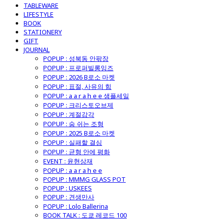
TABLEWARE
LIFESTYLE
BOOK
STATIONERY
GIFT
JOURNAL
POPUP : 성북동 안팎장
POPUP : 프로퍼빌롱잉즈
POPUP : 2026 B로소 마켓
POPUP : 표절, 사유의 힘
POPUP : a a r a h e e 샘플세일
POPUP : 크리스토오브제
POPUP : 계절감각
POPUP : 숨 쉬는 조형
POPUP : 2025 B로소 마켓
POPUP : 실패할 결심
POPUP : 균형 안에 평화
EVENT : 윤현상재
POPUP : a a r a h e e
POPUP : MMMG GLASS POT
POPUP : USKEES
POPUP : 견생만사
POPUP : Lolo Ballerina
BOOK TALK : 도쿄 레코드 100