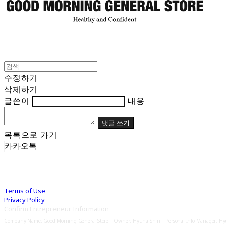
수정하기
삭제하기
글쓴이
내용
댓글 쓰기
목록으로 가기
카카오톡
Terms of Use
Privacy Policy
Confirm Entrepreneur Information
Company Name: Good Morning General Store | Owner: Hyuna Shin | Personal Info Manager: H