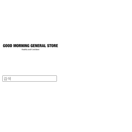
토어
굿모닝제너럴스