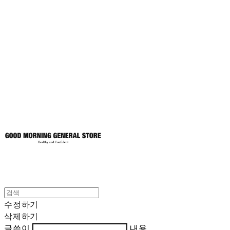
굿모닝제너럴스
토어
수정하기
삭제하기
글쓴이
내용