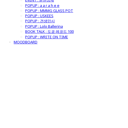
EVENT : 윤현상재
POPUP : a a r a h e e
POPUP : MMMG GLASS POT
POPUP : USKEES
POPUP : 견생만사
POPUP : Lolo Ballerina
BOOK TALK : 도쿄 레코드 100
POPUP : WRITE ON TIME
MOODBOARD
굿모닝제너럴스
토어