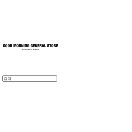
토어
굿모닝제너럴스