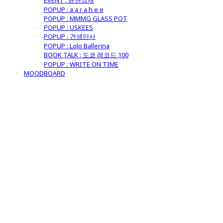
EVENT : 윤현상재
POPUP : a a r a h e e
POPUP : MMMG GLASS POT
POPUP : USKEES
POPUP : 견생만사
POPUP : Lolo Ballerina
BOOK TALK : 도쿄 레코드 100
POPUP : WRITE ON TIME
MOODBOARD
굿모닝제너럴스
토어