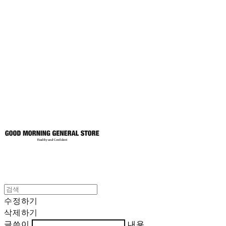
굿모닝제너럴스
토어
수정하기
삭제하기
글쓴이
내용