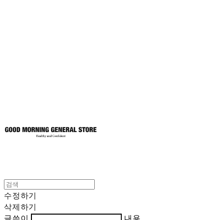
굿모닝제너럴스
토어
수정하기
삭제하기
글쓴이
내용