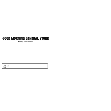
토어
굿모닝제너럴스