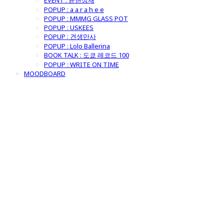
EVENT : 윤현상재
POPUP : a a r a h e e
POPUP : MMMG GLASS POT
POPUP : USKEES
POPUP : 견생만사
POPUP : Lolo Ballerina
BOOK TALK : 도쿄 레코드 100
POPUP : WRITE ON TIME
MOODBOARD
굿모닝제너럴스
토어