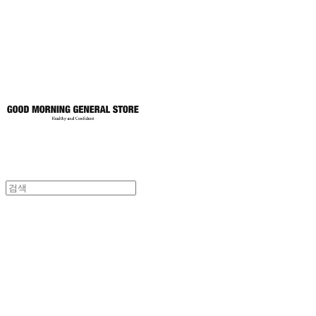
토어
굿모닝제너럴스