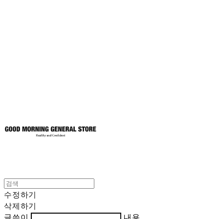
굿모닝제너럴스
토어
수정하기
삭제하기
글쓴이
내용