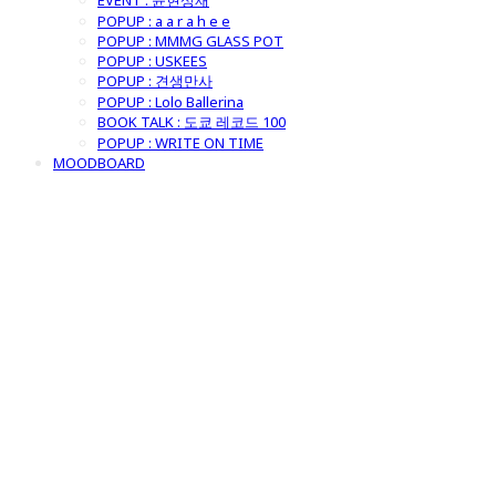
EVENT : 윤현상재
POPUP : a a r a h e e
POPUP : MMMG GLASS POT
POPUP : USKEES
POPUP : 견생만사
POPUP : Lolo Ballerina
BOOK TALK : 도쿄 레코드 100
POPUP : WRITE ON TIME
MOODBOARD
굿모닝제너럴스
토어