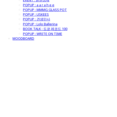
EVENT : 윤현상재
POPUP : a a r a h e e
POPUP : MMMG GLASS POT
POPUP : USKEES
POPUP : 견생만사
POPUP : Lolo Ballerina
BOOK TALK : 도쿄 레코드 100
POPUP : WRITE ON TIME
MOODBOARD
굿모닝제너럴스
토어