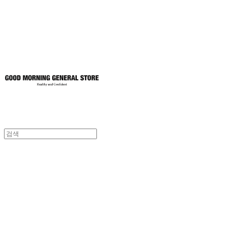
토어
굿모닝제너럴스