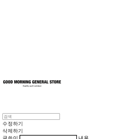
굿모닝제너럴스
토어
수정하기
삭제하기
글쓴이
내용