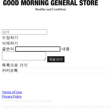
수정하기
삭제하기
글쓴이
내용
댓글 쓰기
목록으로 가기
카카오톡
Terms of Use
Privacy Policy
Confirm Entrepreneur Information
Company Name: Good Morning General Store | Owner: Hyuna Shin | Personal Info Manager: H