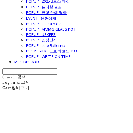
POPUP : 2025 B로소 마켓
POPUP : 실패할 결심
POPUP : 균형 안에 평화
EVENT : 윤현상재
POPUP : a a r a h e e
POPUP : MMMG GLASS POT
POPUP : USKEES
POPUP : 견생만사
POPUP : Lolo Ballerina
BOOK TALK : 도쿄 레코드 100
POPUP : WRITE ON TIME
MOODBOARD
Search
검색
Log In
로그인
Cart
장바구니
굿모닝제너럴스토어