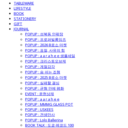
TABLEWARE
LIFESTYLE
BOOK
STATIONERY
GIFT
JOURNAL
POPUP : 성북동 안팎장
POPUP : 프로퍼빌롱잉즈
POPUP : 2026 B로소 마켓
POPUP : 표절, 사유의 힘
POPUP : a a r a h e e 샘플세일
POPUP : 크리스토오브제
POPUP : 계절감각
POPUP : 숨 쉬는 조형
POPUP : 2025 B로소 마켓
POPUP : 실패할 결심
POPUP : 균형 안에 평화
EVENT : 윤현상재
POPUP : a a r a h e e
POPUP : MMMG GLASS POT
POPUP : USKEES
POPUP : 견생만사
POPUP : Lolo Ballerina
BOOK TALK : 도쿄 레코드 100