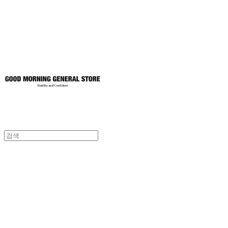
토어
굿모닝제너럴스