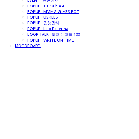
EVENT : 윤현상재
POPUP : a a r a h e e
POPUP : MMMG GLASS POT
POPUP : USKEES
POPUP : 견생만사
POPUP : Lolo Ballerina
BOOK TALK : 도쿄 레코드 100
POPUP : WRITE ON TIME
MOODBOARD
굿모닝제너럴스
토어