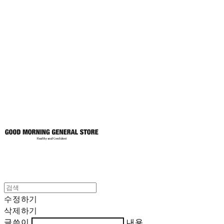
굿모닝제너럴스
토어
수정하기
삭제하기
글쓴이
내용