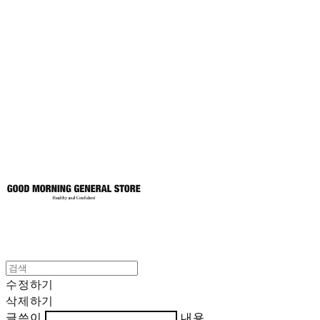
굿모닝제너럴스
토어
수정하기
삭제하기
글쓴이
내용