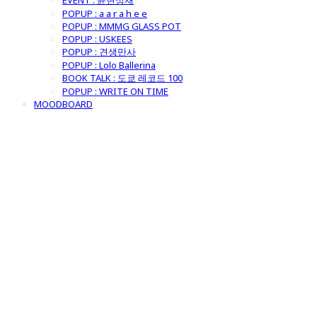
EVENT : 윤현상재
POPUP : a a r a h e e
POPUP : MMMG GLASS POT
POPUP : USKEES
POPUP : 견생만사
POPUP : Lolo Ballerina
BOOK TALK : 도쿄 레코드 100
POPUP : WRITE ON TIME
MOODBOARD
굿모닝제너럴스
토어