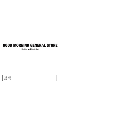
토어
굿모닝제너럴스