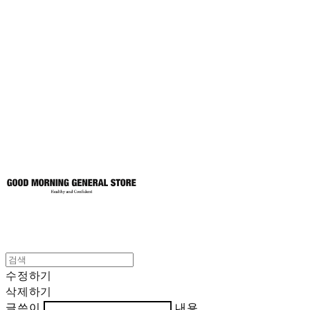
굿모닝제너럴스
토어
수정하기
삭제하기
글쓴이
내용