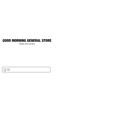
토어
굿모닝제너럴스