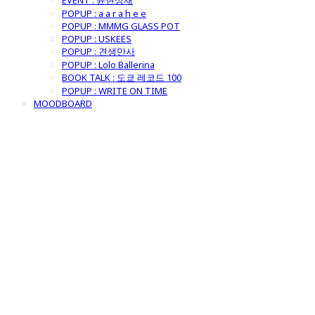
EVENT : 윤현상재
POPUP : a a r a h e e
POPUP : MMMG GLASS POT
POPUP : USKEES
POPUP : 견생만사
POPUP : Lolo Ballerina
BOOK TALK : 도쿄 레코드 100
POPUP : WRITE ON TIME
MOODBOARD
굿모닝제너럴스
토어