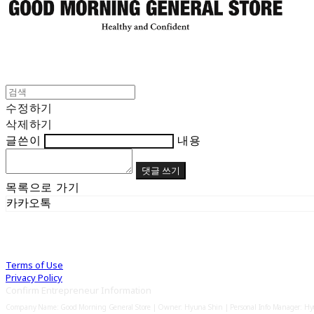
수정하기
삭제하기
글쓴이
내용
댓글 쓰기
목록으로 가기
카카오톡
Terms of Use
Privacy Policy
Confirm Entrepreneur Information
Company Name: Good Morning General Store | Owner: Hyuna Shin | Personal Info Manager: H