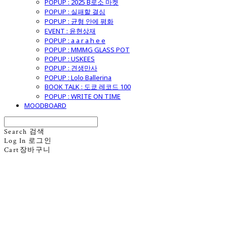
POPUP : 2025 B로소 마켓
POPUP : 실패할 결심
POPUP : 균형 안에 평화
EVENT : 윤현상재
POPUP : a a r a h e e
POPUP : MMMG GLASS POT
POPUP : USKEES
POPUP : 견생만사
POPUP : Lolo Ballerina
BOOK TALK : 도쿄 레코드 100
POPUP : WRITE ON TIME
MOODBOARD
Search
검색
Log In
로그인
Cart
장바구니
굿모닝제너럴스토어