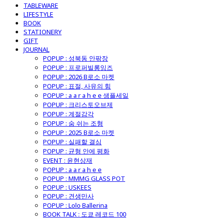
TABLEWARE
LIFESTYLE
BOOK
STATIONERY
GIFT
JOURNAL
POPUP : 성북동 안팎장
POPUP : 프로퍼빌롱잉즈
POPUP : 2026 B로소 마켓
POPUP : 표절, 사유의 힘
POPUP : a a r a h e e 샘플세일
POPUP : 크리스토오브제
POPUP : 계절감각
POPUP : 숨 쉬는 조형
POPUP : 2025 B로소 마켓
POPUP : 실패할 결심
POPUP : 균형 안에 평화
EVENT : 윤현상재
POPUP : a a r a h e e
POPUP : MMMG GLASS POT
POPUP : USKEES
POPUP : 견생만사
POPUP : Lolo Ballerina
BOOK TALK : 도쿄 레코드 100