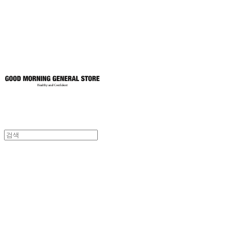
토어
굿모닝제너럴스