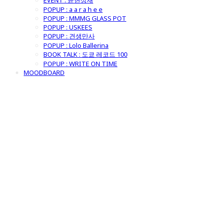
EVENT : 윤현상재
POPUP : a a r a h e e
POPUP : MMMG GLASS POT
POPUP : USKEES
POPUP : 견생만사
POPUP : Lolo Ballerina
BOOK TALK : 도쿄 레코드 100
POPUP : WRITE ON TIME
MOODBOARD
굿모닝제너럴스
토어