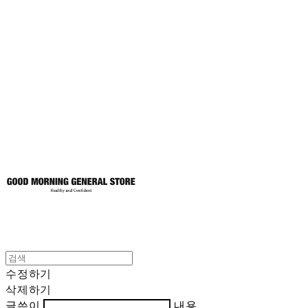
굿모닝제너럴스
토어
수정하기
삭제하기
글쓴이
내용