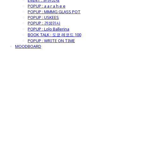
EVENT : 윤현상재
POPUP : a a r a h e e
POPUP : MMMG GLASS POT
POPUP : USKEES
POPUP : 견생만사
POPUP : Lolo Ballerina
BOOK TALK : 도쿄 레코드 100
POPUP : WRITE ON TIME
MOODBOARD
굿모닝제너럴스
토어