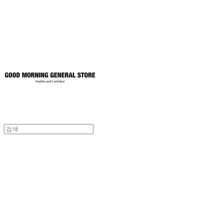
토어
굿모닝제너럴스