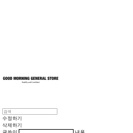
굿모닝제너럴스
토어
수정하기
삭제하기
글쓴이
내용