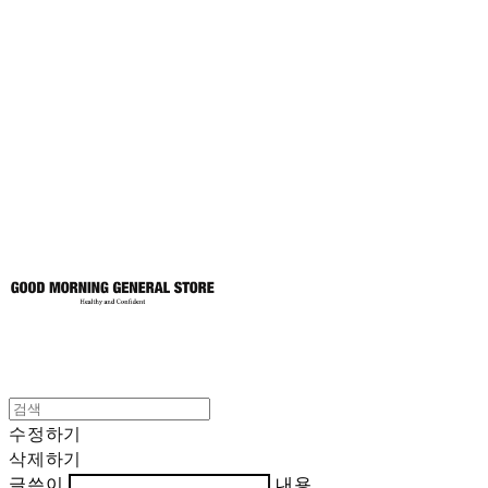
굿모닝제너럴스
토어
수정하기
삭제하기
글쓴이
내용