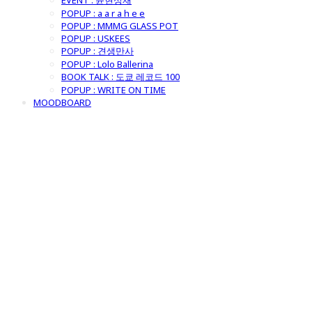
EVENT : 윤현상재
POPUP : a a r a h e e
POPUP : MMMG GLASS POT
POPUP : USKEES
POPUP : 견생만사
POPUP : Lolo Ballerina
BOOK TALK : 도쿄 레코드 100
POPUP : WRITE ON TIME
MOODBOARD
굿모닝제너럴스
토어