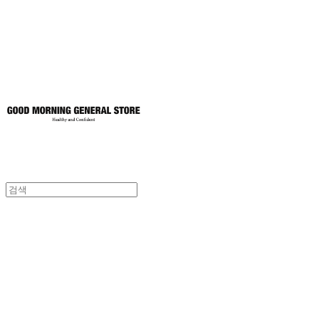
토어
굿모닝제너럴스