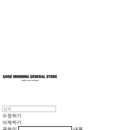
굿모닝제너럴스
토어
수정하기
삭제하기
글쓴이
내용