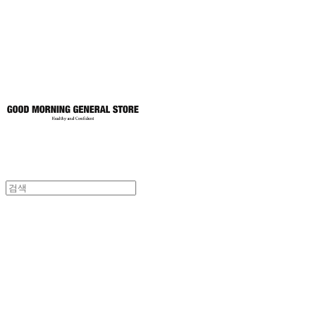
토어
굿모닝제너럴스