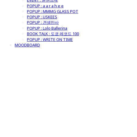
EVENT : 윤현상재
POPUP : a a r a h e e
POPUP : MMMG GLASS POT
POPUP : USKEES
POPUP : 견생만사
POPUP : Lolo Ballerina
BOOK TALK : 도쿄 레코드 100
POPUP : WRITE ON TIME
MOODBOARD
굿모닝제너럴스
토어