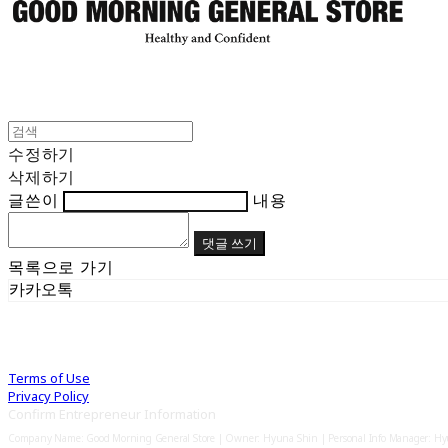
수정하기
삭제하기
글쓴이
내용
댓글 쓰기
목록으로 가기
카카오톡
Terms of Use
Privacy Policy
Confirm Entrepreneur Information
Company Name: Good Morning General Store | Owner: Hyuna Shin | Personal Info Manager: H