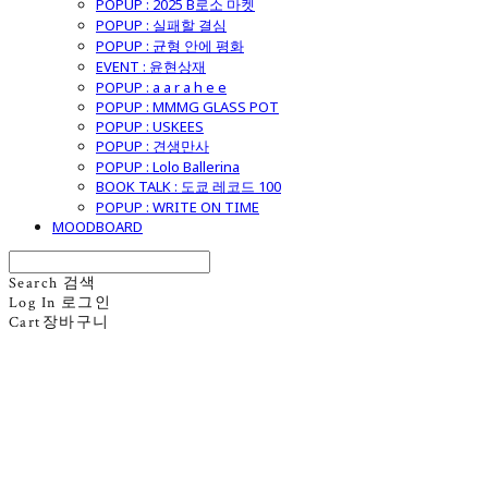
POPUP : 2025 B로소 마켓
POPUP : 실패할 결심
POPUP : 균형 안에 평화
EVENT : 윤현상재
POPUP : a a r a h e e
POPUP : MMMG GLASS POT
POPUP : USKEES
POPUP : 견생만사
POPUP : Lolo Ballerina
BOOK TALK : 도쿄 레코드 100
POPUP : WRITE ON TIME
MOODBOARD
Search
검색
Log In
로그인
Cart
장바구니
굿모닝제너럴스토어