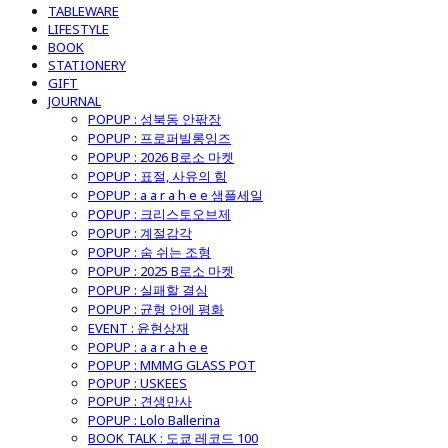
TABLEWARE
LIFESTYLE
BOOK
STATIONERY
GIFT
JOURNAL
POPUP : 성북동 안팎장
POPUP : 프로퍼빌롱잉즈
POPUP : 2026 B로소 마켓
POPUP : 표절, 사유의 힘
POPUP : a a r a h e e 샘플세일
POPUP : 크리스토오브제
POPUP : 계절감각
POPUP : 숨 쉬는 조형
POPUP : 2025 B로소 마켓
POPUP : 실패할 결심
POPUP : 균형 안에 평화
EVENT : 윤현상재
POPUP : a a r a h e e
POPUP : MMMG GLASS POT
POPUP : USKEES
POPUP : 견생만사
POPUP : Lolo Ballerina
BOOK TALK : 도쿄 레코드 100