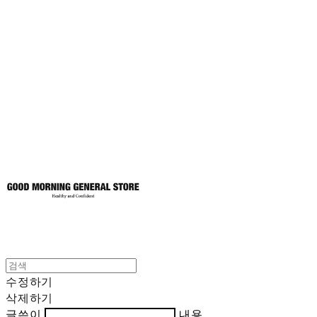
굿모닝제너럴스
토어
수정하기
삭제하기
글쓴이
내용