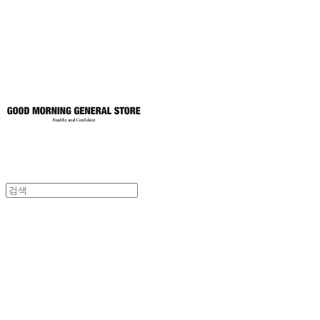
토어
굿모닝제너럴스