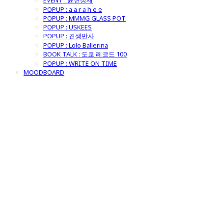
EVENT : 윤현상재
POPUP : a a r a h e e
POPUP : MMMG GLASS POT
POPUP : USKEES
POPUP : 견생만사
POPUP : Lolo Ballerina
BOOK TALK : 도쿄 레코드 100
POPUP : WRITE ON TIME
MOODBOARD
굿모닝제너럴스
토어