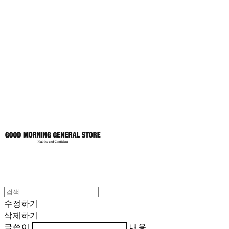
굿모닝제너럴스
토어
수정하기
삭제하기
글쓴이
내용