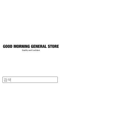
토어
굿모닝제너럴스