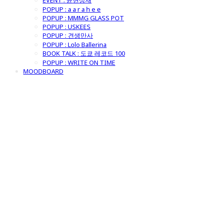
EVENT : 윤현상재
POPUP : a a r a h e e
POPUP : MMMG GLASS POT
POPUP : USKEES
POPUP : 견생만사
POPUP : Lolo Ballerina
BOOK TALK : 도쿄 레코드 100
POPUP : WRITE ON TIME
MOODBOARD
굿모닝제너럴스
토어