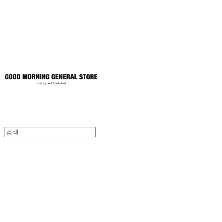
토어
굿모닝제너럴스