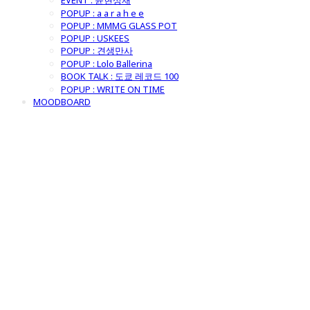
EVENT : 윤현상재
POPUP : a a r a h e e
POPUP : MMMG GLASS POT
POPUP : USKEES
POPUP : 견생만사
POPUP : Lolo Ballerina
BOOK TALK : 도쿄 레코드 100
POPUP : WRITE ON TIME
MOODBOARD
굿모닝제너럴스
토어