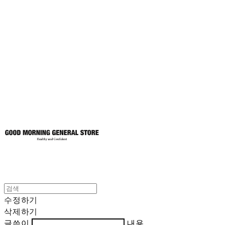
굿모닝제너럴스
토어
수정하기
삭제하기
글쓴이
내용