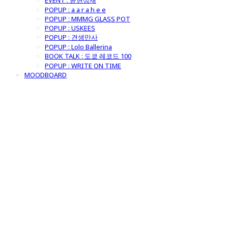
EVENT : 윤현상재
POPUP : a a r a h e e
POPUP : MMMG GLASS POT
POPUP : USKEES
POPUP : 견생만사
POPUP : Lolo Ballerina
BOOK TALK : 도쿄 레코드 100
POPUP : WRITE ON TIME
MOODBOARD
굿모닝제너럴스
토어