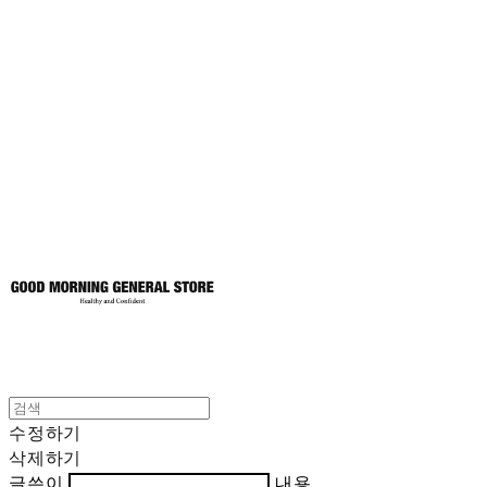
굿모닝제너럴스
토어
수정하기
삭제하기
글쓴이
내용