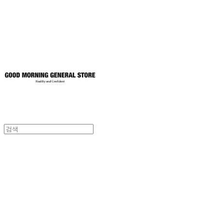
토어
굿모닝제너럴스