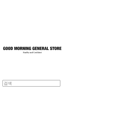
토어
굿모닝제너럴스