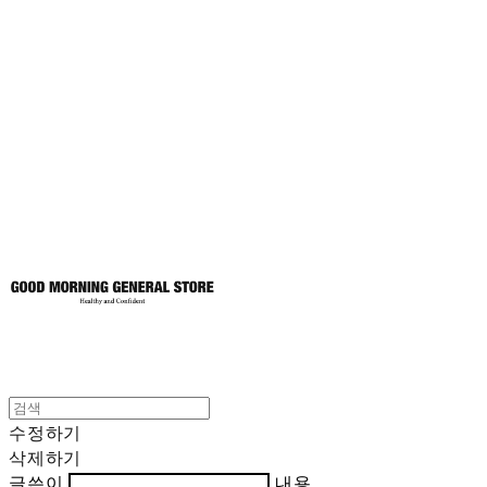
굿모닝제너럴스
토어
수정하기
삭제하기
글쓴이
내용