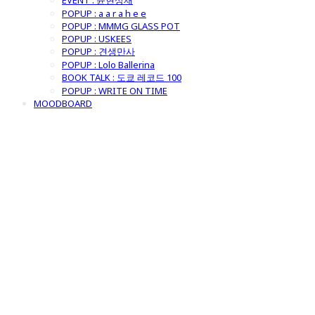
EVENT : 윤현상재
POPUP : a a r a h e e
POPUP : MMMG GLASS POT
POPUP : USKEES
POPUP : 견생만사
POPUP : Lolo Ballerina
BOOK TALK : 도쿄 레코드 100
POPUP : WRITE ON TIME
MOODBOARD
굿모닝제너럴스
토어