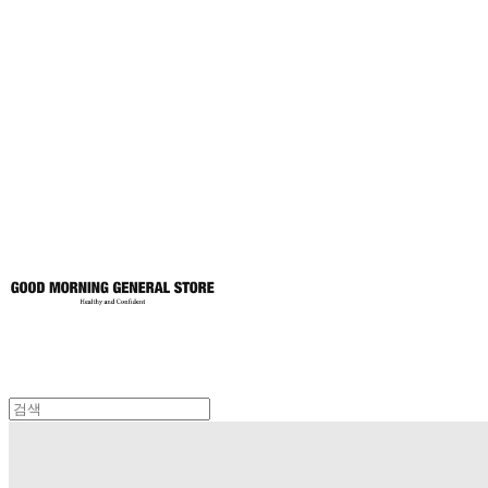
굿모닝제너럴스
토어