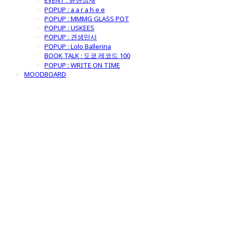
EVENT : 윤현상재
POPUP : a a r a h e e
POPUP : MMMG GLASS POT
POPUP : USKEES
POPUP : 견생만사
POPUP : Lolo Ballerina
BOOK TALK : 도쿄 레코드 100
POPUP : WRITE ON TIME
MOODBOARD
굿모닝제너럴스
토어