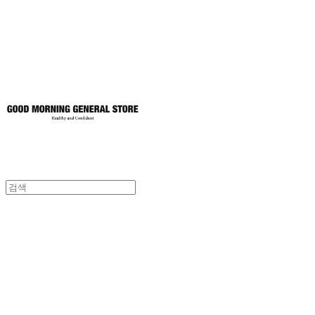
토어
굿모닝제너럴스