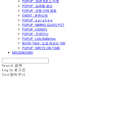
POPUP : 2025 B로소 마켓
POPUP : 실패할 결심
POPUP : 균형 안에 평화
EVENT : 윤현상재
POPUP : a a r a h e e
POPUP : MMMG GLASS POT
POPUP : USKEES
POPUP : 견생만사
POPUP : Lolo Ballerina
BOOK TALK : 도쿄 레코드 100
POPUP : WRITE ON TIME
MOODBOARD
Search
검색
Log In
로그인
Cart
장바구니
굿모닝제너럴스토어