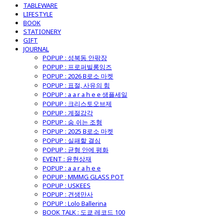
TABLEWARE
LIFESTYLE
BOOK
STATIONERY
GIFT
JOURNAL
POPUP : 성북동 안팎장
POPUP : 프로퍼빌롱잉즈
POPUP : 2026 B로소 마켓
POPUP : 표절, 사유의 힘
POPUP : a a r a h e e 샘플세일
POPUP : 크리스토오브제
POPUP : 계절감각
POPUP : 숨 쉬는 조형
POPUP : 2025 B로소 마켓
POPUP : 실패할 결심
POPUP : 균형 안에 평화
EVENT : 윤현상재
POPUP : a a r a h e e
POPUP : MMMG GLASS POT
POPUP : USKEES
POPUP : 견생만사
POPUP : Lolo Ballerina
BOOK TALK : 도쿄 레코드 100