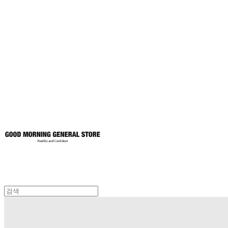
굿모닝제너럴스
토어