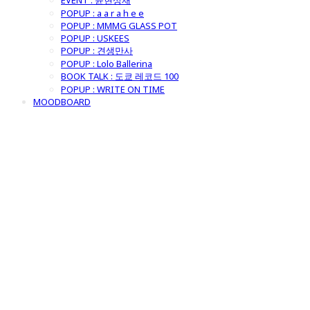
EVENT : 윤현상재
POPUP : a a r a h e e
POPUP : MMMG GLASS POT
POPUP : USKEES
POPUP : 견생만사
POPUP : Lolo Ballerina
BOOK TALK : 도쿄 레코드 100
POPUP : WRITE ON TIME
MOODBOARD
굿모닝제너럴스
토어