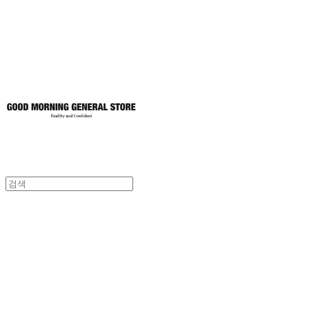
토어
굿모닝제너럴스