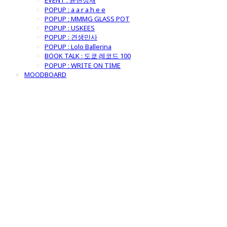
EVENT : 윤현상재
POPUP : a a r a h e e
POPUP : MMMG GLASS POT
POPUP : USKEES
POPUP : 견생만사
POPUP : Lolo Ballerina
BOOK TALK : 도쿄 레코드 100
POPUP : WRITE ON TIME
MOODBOARD
굿모닝제너럴스
토어