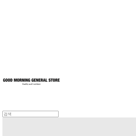
굿모닝제너럴스
토어