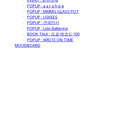
EVENT : 윤현상재
POPUP : a a r a h e e
POPUP : MMMG GLASS POT
POPUP : USKEES
POPUP : 견생만사
POPUP : Lolo Ballerina
BOOK TALK : 도쿄 레코드 100
POPUP : WRITE ON TIME
MOODBOARD
굿모닝제너럴스
토어