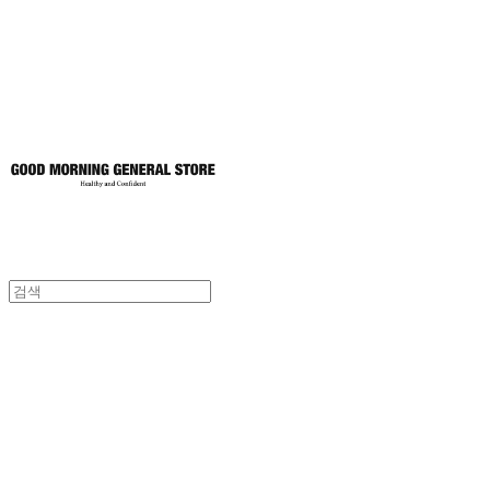
토어
굿모닝제너럴스