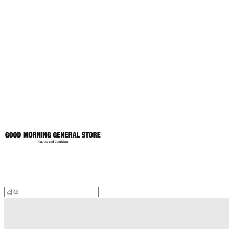
굿모닝제너럴스
토어