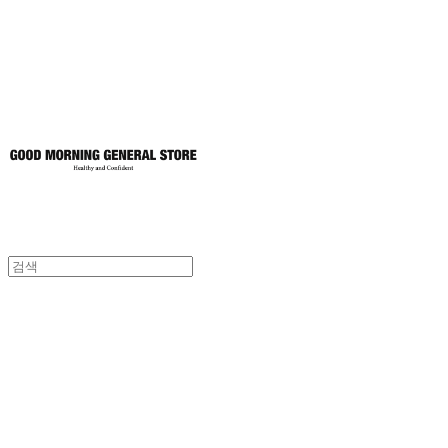
토어
굿모닝제너럴스