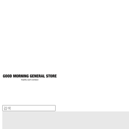
굿모닝제너럴스
토어