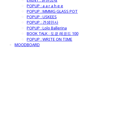
EVENT : 윤현상재
POPUP : a a r a h e e
POPUP : MMMG GLASS POT
POPUP : USKEES
POPUP : 견생만사
POPUP : Lolo Ballerina
BOOK TALK : 도쿄 레코드 100
POPUP : WRITE ON TIME
MOODBOARD
굿모닝제너럴스
토어