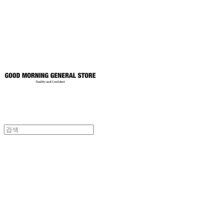
토어
굿모닝제너럴스