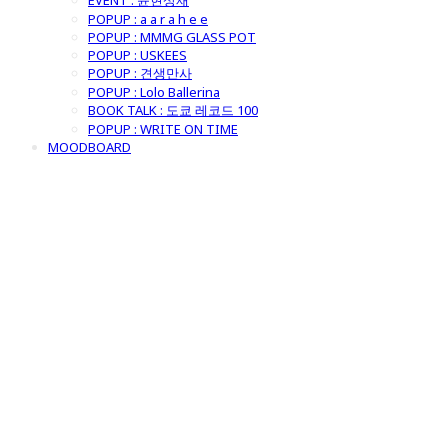
EVENT : 윤현상재
POPUP : a a r a h e e
POPUP : MMMG GLASS POT
POPUP : USKEES
POPUP : 견생만사
POPUP : Lolo Ballerina
BOOK TALK : 도쿄 레코드 100
POPUP : WRITE ON TIME
MOODBOARD
굿모닝제너럴스
토어