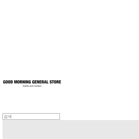
굿모닝제너럴스
토어