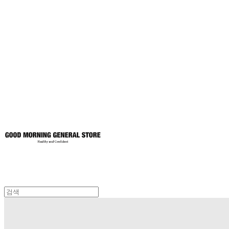
굿모닝제너럴스
토어