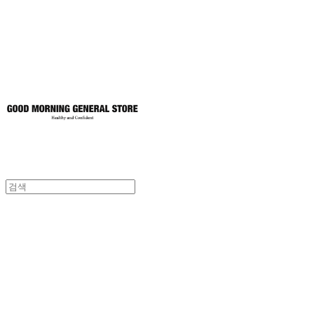
토어
굿모닝제너럴스