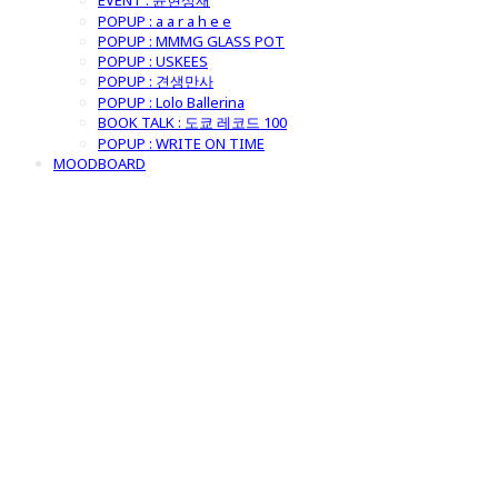
EVENT : 윤현상재
POPUP : a a r a h e e
POPUP : MMMG GLASS POT
POPUP : USKEES
POPUP : 견생만사
POPUP : Lolo Ballerina
BOOK TALK : 도쿄 레코드 100
POPUP : WRITE ON TIME
MOODBOARD
굿모닝제너럴스
토어