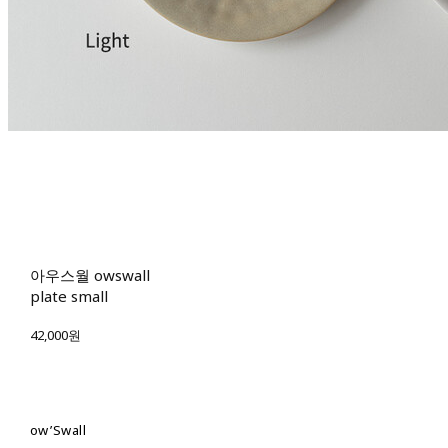
아우스월 owswall
plate small
42,000원
ow’Swall