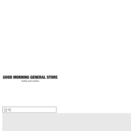
굿모닝제너럴스
토어