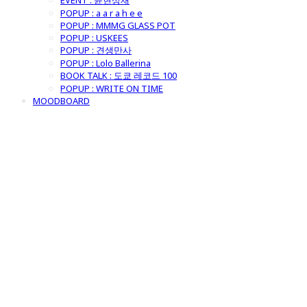
EVENT : 윤현상재
POPUP : a a r a h e e
POPUP : MMMG GLASS POT
POPUP : USKEES
POPUP : 견생만사
POPUP : Lolo Ballerina
BOOK TALK : 도쿄 레코드 100
POPUP : WRITE ON TIME
MOODBOARD
굿모닝제너럴스
토어