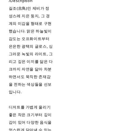
/Description
길조(吉鳥)인 제비가 정
성스레 지은 둥지, 그 경
계의 미감을 형태로 구현
했습니다. 맑은 하늘빛이
감도는 오프화이트부터
은은한 광택의 글로스, 싱
그러운 녹빛의 라이트, 그
리고 깊은 이끼를 닮은 다
크까지 자연을 닮아 차분
하면서도 묵직한 존재감
을 전하는 색상들을 선보
입니다.
디저트를 가볍게 올리기
좋은 작은 크기부터 깊이
감이 있어 다양한 음식을
멋스럽게 담아낼 수 있는