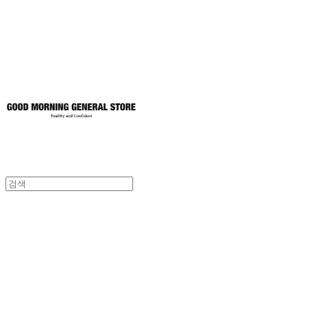
토어
굿모닝제너럴스