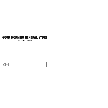
토어
굿모닝제너럴스