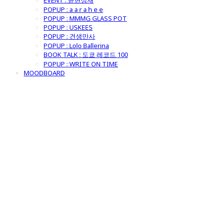
EVENT : 윤현상재
POPUP : a a r a h e e
POPUP : MMMG GLASS POT
POPUP : USKEES
POPUP : 견생만사
POPUP : Lolo Ballerina
BOOK TALK : 도쿄 레코드 100
POPUP : WRITE ON TIME
MOODBOARD
굿모닝제너럴스
토어