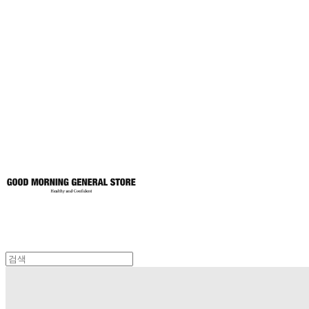
굿모닝제너럴스
토어