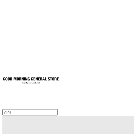
굿모닝제너럴스
토어