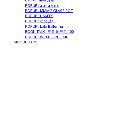
EVENT : 윤현상재
POPUP : a a r a h e e
POPUP : MMMG GLASS POT
POPUP : USKEES
POPUP : 견생만사
POPUP : Lolo Ballerina
BOOK TALK : 도쿄 레코드 100
POPUP : WRITE ON TIME
MOODBOARD
굿모닝제너럴스
토어