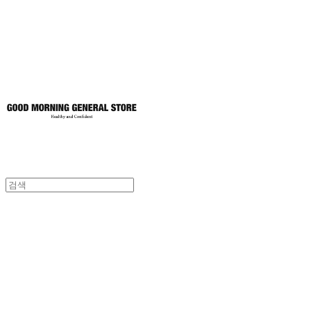
토어
굿모닝제너럴스