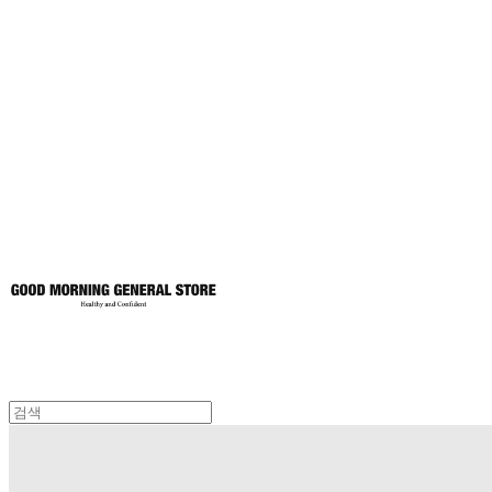
굿모닝제너럴스
토어