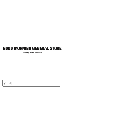
토어
굿모닝제너럴스