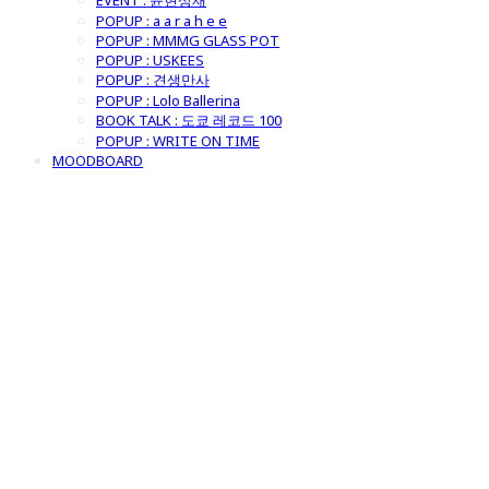
EVENT : 윤현상재
POPUP : a a r a h e e
POPUP : MMMG GLASS POT
POPUP : USKEES
POPUP : 견생만사
POPUP : Lolo Ballerina
BOOK TALK : 도쿄 레코드 100
POPUP : WRITE ON TIME
MOODBOARD
굿모닝제너럴스
토어