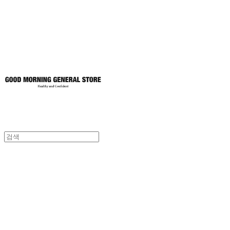
토어
굿모닝제너럴스