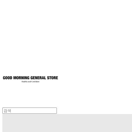
굿모닝제너럴스
토어