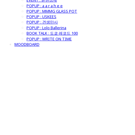
EVENT : 윤현상재
POPUP : a a r a h e e
POPUP : MMMG GLASS POT
POPUP : USKEES
POPUP : 견생만사
POPUP : Lolo Ballerina
BOOK TALK : 도쿄 레코드 100
POPUP : WRITE ON TIME
MOODBOARD
굿모닝제너럴스
토어