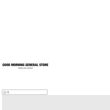
굿모닝제너럴스
토어