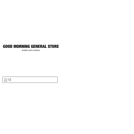
토어
굿모닝제너럴스