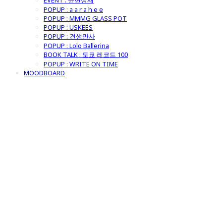
EVENT : 윤현상재
POPUP : a a r a h e e
POPUP : MMMG GLASS POT
POPUP : USKEES
POPUP : 견생만사
POPUP : Lolo Ballerina
BOOK TALK : 도쿄 레코드 100
POPUP : WRITE ON TIME
MOODBOARD
굿모닝제너럴스
토어