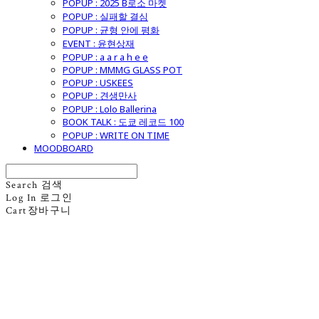
POPUP : 2025 B로소 마켓
POPUP : 실패할 결심
POPUP : 균형 안에 평화
EVENT : 윤현상재
POPUP : a a r a h e e
POPUP : MMMG GLASS POT
POPUP : USKEES
POPUP : 견생만사
POPUP : Lolo Ballerina
BOOK TALK : 도쿄 레코드 100
POPUP : WRITE ON TIME
MOODBOARD
Search
검색
Log In
로그인
Cart
장바구니
굿모닝제너럴스토어