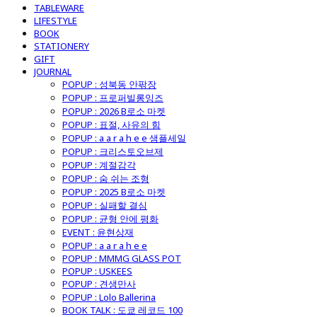
TABLEWARE
LIFESTYLE
BOOK
STATIONERY
GIFT
JOURNAL
POPUP : 성북동 안팎장
POPUP : 프로퍼빌롱잉즈
POPUP : 2026 B로소 마켓
POPUP : 표절, 사유의 힘
POPUP : a a r a h e e 샘플세일
POPUP : 크리스토오브제
POPUP : 계절감각
POPUP : 숨 쉬는 조형
POPUP : 2025 B로소 마켓
POPUP : 실패할 결심
POPUP : 균형 안에 평화
EVENT : 윤현상재
POPUP : a a r a h e e
POPUP : MMMG GLASS POT
POPUP : USKEES
POPUP : 견생만사
POPUP : Lolo Ballerina
BOOK TALK : 도쿄 레코드 100