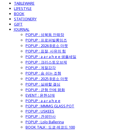
TABLEWARE
LIFESTYLE
BOOK
STATIONERY
GIFT
JOURNAL
POPUP : 성북동 안팎장
POPUP : 프로퍼빌롱잉즈
POPUP : 2026 B로소 마켓
POPUP : 표절, 사유의 힘
POPUP : a a r a h e e 샘플세일
POPUP : 크리스토오브제
POPUP : 계절감각
POPUP : 숨 쉬는 조형
POPUP : 2025 B로소 마켓
POPUP : 실패할 결심
POPUP : 균형 안에 평화
EVENT : 윤현상재
POPUP : a a r a h e e
POPUP : MMMG GLASS POT
POPUP : USKEES
POPUP : 견생만사
POPUP : Lolo Ballerina
BOOK TALK : 도쿄 레코드 100