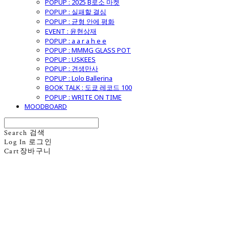
POPUP : 2025 B로소 마켓
POPUP : 실패할 결심
POPUP : 균형 안에 평화
EVENT : 윤현상재
POPUP : a a r a h e e
POPUP : MMMG GLASS POT
POPUP : USKEES
POPUP : 견생만사
POPUP : Lolo Ballerina
BOOK TALK : 도쿄 레코드 100
POPUP : WRITE ON TIME
MOODBOARD
Search
검색
Log In
로그인
Cart
장바구니
굿모닝제너럴스토어