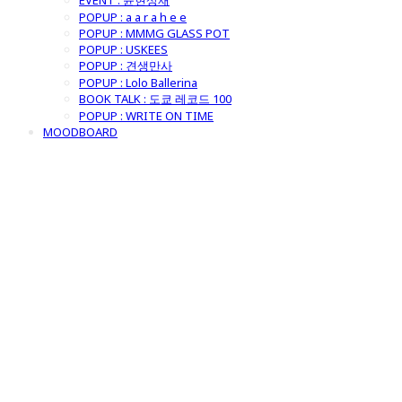
EVENT : 윤현상재
POPUP : a a r a h e e
POPUP : MMMG GLASS POT
POPUP : USKEES
POPUP : 견생만사
POPUP : Lolo Ballerina
BOOK TALK : 도쿄 레코드 100
POPUP : WRITE ON TIME
MOODBOARD
굿모닝제너럴스
토어