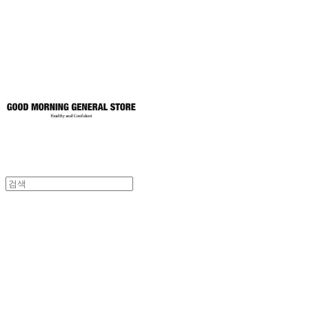
토어
굿모닝제너럴스