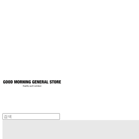
굿모닝제너럴스
토어