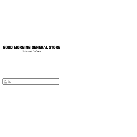
토어
굿모닝제너럴스