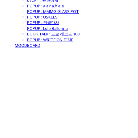
EVENT : 윤현상재
POPUP : a a r a h e e
POPUP : MMMG GLASS POT
POPUP : USKEES
POPUP : 견생만사
POPUP : Lolo Ballerina
BOOK TALK : 도쿄 레코드 100
POPUP : WRITE ON TIME
MOODBOARD
굿모닝제너럴스
토어