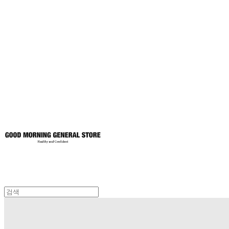
굿모닝제너럴스
토어