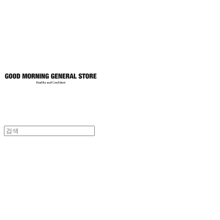
토어
굿모닝제너럴스