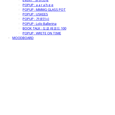
EVENT : 윤현상재
POPUP : a a r a h e e
POPUP : MMMG GLASS POT
POPUP : USKEES
POPUP : 견생만사
POPUP : Lolo Ballerina
BOOK TALK : 도쿄 레코드 100
POPUP : WRITE ON TIME
MOODBOARD
굿모닝제너럴스
토어