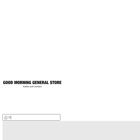
굿모닝제너럴스
토어