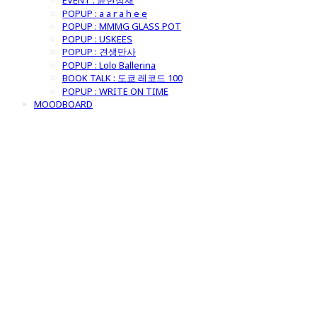
EVENT : 윤현상재
POPUP : a a r a h e e
POPUP : MMMG GLASS POT
POPUP : USKEES
POPUP : 견생만사
POPUP : Lolo Ballerina
BOOK TALK : 도쿄 레코드 100
POPUP : WRITE ON TIME
MOODBOARD
굿모닝제너럴스
토어