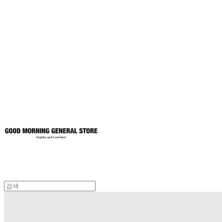
굿모닝제너럴스
토어