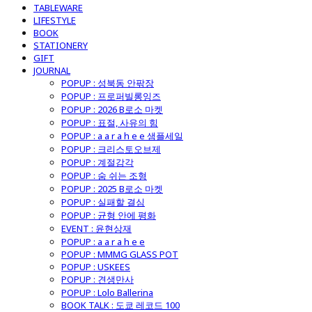
TABLEWARE
LIFESTYLE
BOOK
STATIONERY
GIFT
JOURNAL
POPUP : 성북동 안팎장
POPUP : 프로퍼빌롱잉즈
POPUP : 2026 B로소 마켓
POPUP : 표절, 사유의 힘
POPUP : a a r a h e e 샘플세일
POPUP : 크리스토오브제
POPUP : 계절감각
POPUP : 숨 쉬는 조형
POPUP : 2025 B로소 마켓
POPUP : 실패할 결심
POPUP : 균형 안에 평화
EVENT : 윤현상재
POPUP : a a r a h e e
POPUP : MMMG GLASS POT
POPUP : USKEES
POPUP : 견생만사
POPUP : Lolo Ballerina
BOOK TALK : 도쿄 레코드 100