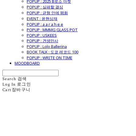
POPUP : 2025 B로소 마켓
POPUP : 실패할 결심
POPUP : 균형 안에 평화
EVENT : 윤현상재
POPUP : a a r a h e e
POPUP : MMMG GLASS POT
POPUP : USKEES
POPUP : 견생만사
POPUP : Lolo Ballerina
BOOK TALK : 도쿄 레코드 100
POPUP : WRITE ON TIME
MOODBOARD
Search
검색
Log In
로그인
Cart
장바구니
굿모닝제너럴스토어