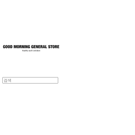
토어
굿모닝제너럴스