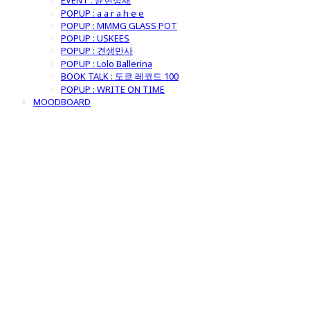
EVENT : 윤현상재
POPUP : a a r a h e e
POPUP : MMMG GLASS POT
POPUP : USKEES
POPUP : 견생만사
POPUP : Lolo Ballerina
BOOK TALK : 도쿄 레코드 100
POPUP : WRITE ON TIME
MOODBOARD
굿모닝제너럴스
토어