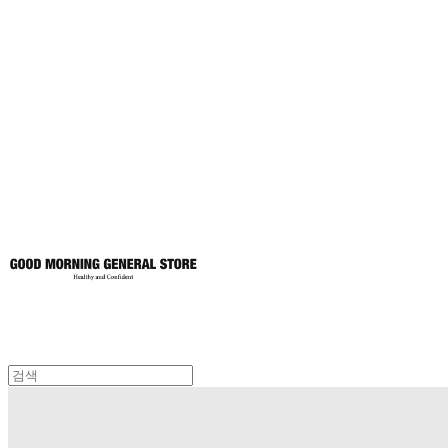
굿모닝제너럴스
토어