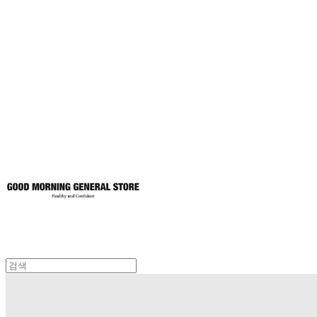
굿모닝제너럴스
토어