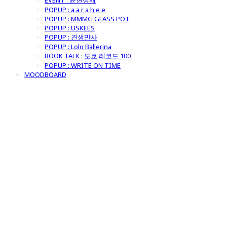
EVENT : 윤현상재
POPUP : a a r a h e e
POPUP : MMMG GLASS POT
POPUP : USKEES
POPUP : 견생만사
POPUP : Lolo Ballerina
BOOK TALK : 도쿄 레코드 100
POPUP : WRITE ON TIME
MOODBOARD
굿모닝제너럴스
토어