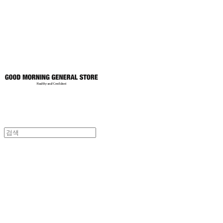
토어
굿모닝제너럴스