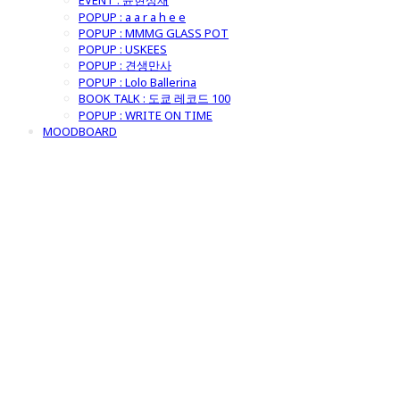
EVENT : 윤현상재
POPUP : a a r a h e e
POPUP : MMMG GLASS POT
POPUP : USKEES
POPUP : 견생만사
POPUP : Lolo Ballerina
BOOK TALK : 도쿄 레코드 100
POPUP : WRITE ON TIME
MOODBOARD
굿모닝제너럴스
토어