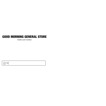
토어
굿모닝제너럴스