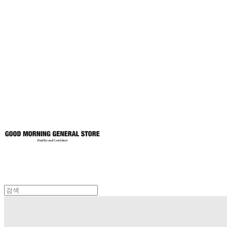
굿모닝제너럴스
토어