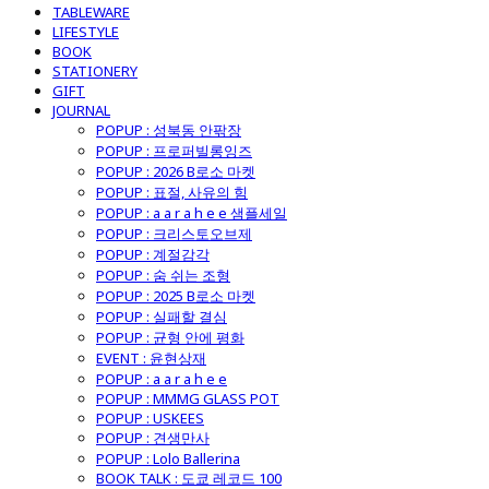
TABLEWARE
LIFESTYLE
BOOK
STATIONERY
GIFT
JOURNAL
POPUP : 성북동 안팎장
POPUP : 프로퍼빌롱잉즈
POPUP : 2026 B로소 마켓
POPUP : 표절, 사유의 힘
POPUP : a a r a h e e 샘플세일
POPUP : 크리스토오브제
POPUP : 계절감각
POPUP : 숨 쉬는 조형
POPUP : 2025 B로소 마켓
POPUP : 실패할 결심
POPUP : 균형 안에 평화
EVENT : 윤현상재
POPUP : a a r a h e e
POPUP : MMMG GLASS POT
POPUP : USKEES
POPUP : 견생만사
POPUP : Lolo Ballerina
BOOK TALK : 도쿄 레코드 100