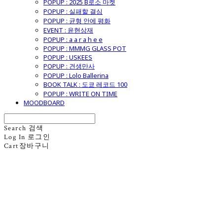
POPUP : 2025 B로소 마켓
POPUP : 실패할 결심
POPUP : 균형 안에 평화
EVENT : 윤현상재
POPUP : a a r a h e e
POPUP : MMMG GLASS POT
POPUP : USKEES
POPUP : 견생만사
POPUP : Lolo Ballerina
BOOK TALK : 도쿄 레코드 100
POPUP : WRITE ON TIME
MOODBOARD
Search
검색
Log In
로그인
Cart
장바구니
굿모닝제너럴스토어