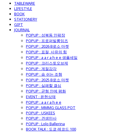
TABLEWARE
LIFESTYLE
BOOK
STATIONERY
GIFT
JOURNAL
POPUP : 성북동 안팎장
POPUP : 프로퍼빌롱잉즈
POPUP : 2026 B로소 마켓
POPUP : 표절, 사유의 힘
POPUP : a a r a h e e 샘플세일
POPUP : 크리스토오브제
POPUP : 계절감각
POPUP : 숨 쉬는 조형
POPUP : 2025 B로소 마켓
POPUP : 실패할 결심
POPUP : 균형 안에 평화
EVENT : 윤현상재
POPUP : a a r a h e e
POPUP : MMMG GLASS POT
POPUP : USKEES
POPUP : 견생만사
POPUP : Lolo Ballerina
BOOK TALK : 도쿄 레코드 100