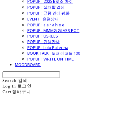
POPUP : 2025 B로소 마켓
POPUP : 실패할 결심
POPUP : 균형 안에 평화
EVENT : 윤현상재
POPUP : a a r a h e e
POPUP : MMMG GLASS POT
POPUP : USKEES
POPUP : 견생만사
POPUP : Lolo Ballerina
BOOK TALK : 도쿄 레코드 100
POPUP : WRITE ON TIME
MOODBOARD
Search
검색
Log In
로그인
Cart
장바구니
굿모닝제너럴스토어